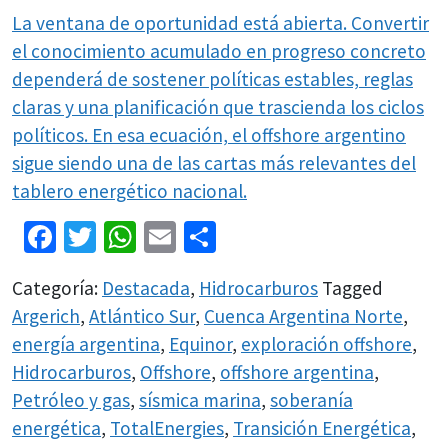
La ventana de oportunidad está abierta. Convertir
el conocimiento acumulado en progreso concreto
dependerá de sostener políticas estables, reglas
claras y una planificación que trascienda los ciclos
políticos. En esa ecuación, el offshore argentino
sigue siendo una de las cartas más relevantes del
tablero energético nacional.
Facebook
Twitter
WhatsApp
Email
Share
Categoría:
Destacada
,
Hidrocarburos
Tagged
Argerich
,
Atlántico Sur
,
Cuenca Argentina Norte
,
energía argentina
,
Equinor
,
exploración offshore
,
Hidrocarburos
,
Offshore
,
offshore argentina
,
Petróleo y gas
,
sísmica marina
,
soberanía
energética
,
TotalEnergies
,
Transición Energética
,