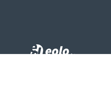
Escribinos
hola@eolo.com.ar
Llamanos
+54 91127237196
Inicio