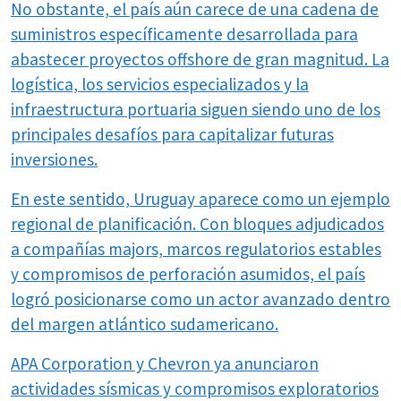
No obstante, el país aún carece de una cadena de
suministros específicamente desarrollada para
abastecer proyectos offshore de gran magnitud. La
logística, los servicios especializados y la
infraestructura portuaria siguen siendo uno de los
principales desafíos para capitalizar futuras
inversiones.
En este sentido, Uruguay aparece como un ejemplo
regional de planificación. Con bloques adjudicados
a compañías majors, marcos regulatorios estables
y compromisos de perforación asumidos, el país
logró posicionarse como un actor avanzado dentro
del margen atlántico sudamericano.
APA Corporation y Chevron ya anunciaron
actividades sísmicas y compromisos exploratorios