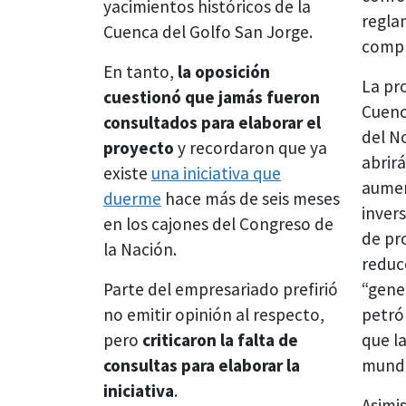
yacimientos históricos de la
regla
Cuenca del Golfo San Jorge.
compl
En tanto,
la oposición
La pr
cuestionó que jamás fueron
Cuenc
consultados para elaborar el
del N
proyecto
y recordaron que ya
abrir
existe
una iniciativa que
aumen
duerme
hace más de seis meses
invers
en los cajones del Congreso de
de pr
la Nación.
reduc
Parte del empresariado prefirió
“gene
no emitir opinión al respecto,
petró
pero
criticaron la falta de
que la
consultas para elaborar la
mundo
iniciativa
.
Asimi