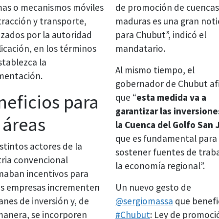
mas o mecanismos móviles
de promoción de cuencas
tracción y transporte,
maduras es una gran noti
izados por la autoridad
para Chubut”, indicó el
licación, en los términos
mandatario.
stablezca la
Al mismo tiempo, el
mentación.
gobernador de Chubut af
neficios para
que “
esta medida va a
garantizar las inversione
 áreas
la Cuenca del Golfo San 
que es fundamental para
stintos actores de la
sostener fuentes de traba
tria convencional
la economía regional”.
maban incentivos para
as empresas incrementen
Un nuevo gesto de
anes de inversión y, de
@sergiomassa
que benefi
manera, se incorporen
#Chubut
: Ley de promoci