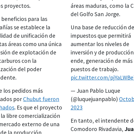
s proyectos.
áreas maduras, como la 
del Golfo San Jorge.
 beneficios para las
ñías se establece la
Una base de reducción d
lidad de unificación de
impuestos que permitirá
ntas áreas como una única
aumentar los niveles de
sión de explotación de
inversión y de producción
carburos con la
ende, generación de más
ización del poder
puestos de trabajo.
dente.
pic.twitter.com/pjYaLWB
e los pedidos más
— Juan Pablo Luque
itados por
Chubut fueron
(@luquejuanpablo)
Octob
hados
. Es que el proyecto
2023
la libre comercialización
En tanto, el intendente d
 mercado externo de una
Comodoro Rivadavia,
Jua
 de la producción