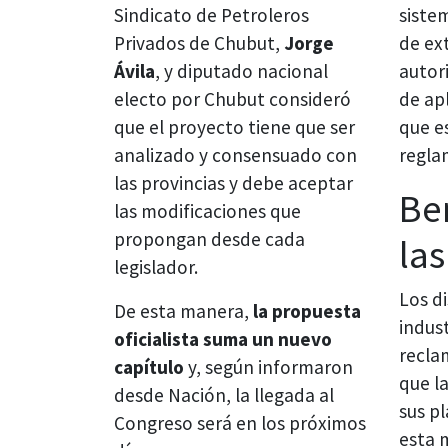
Sindicato de Petroleros
siste
Privados de Chubut,
Jorge
de ex
Ávila
, y diputado nacional
autor
electo por Chubut consideró
de ap
que el proyecto tiene que ser
que e
analizado y consensuado con
regla
las provincias y debe aceptar
Be
las modificaciones que
propongan desde cada
las
legislador.
Los di
De esta manera,
la propuesta
indus
oficialista suma un nuevo
recla
capítulo
y, según informaron
que l
desde Nación, la llegada al
sus pl
Congreso será en los próximos
esta 