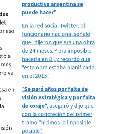
productiva argentina se
puede hacer”
.
 dos
del
En la red social Twitter, el
Por eso
funcionario nacional señaló
que “dijeron que era una obra
s
de 24 meses. Y era imposible
sto a
hacerla en 8”, y recordó que
e mes
“esta obra estaba planificada
ero va
en el 2015”.
“
Se paró años por falta de
ssa en
visión estratégica y por falta
s
de coraje
“, aseguró y dijo que
la
con la concreción del primer
tramo “hicimos lo imposible
isión
posible”.