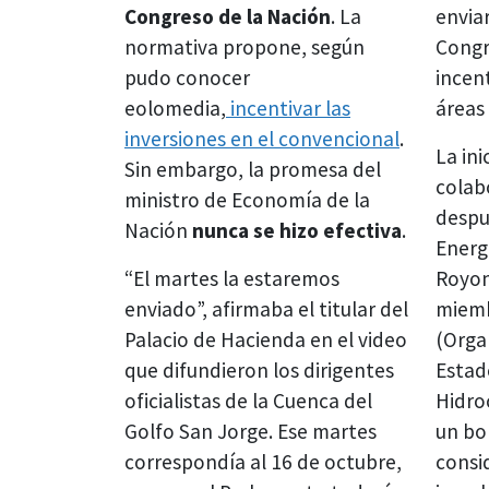
Congreso de la Nación
. La
envia
normativa propone, según
Congr
pudo conocer
incent
eolomedia,
incentivar las
áreas
inversiones en el convencional
.
La ini
Sin embargo, la promesa del
colab
ministro de Economía de la
despu
Nación
nunca se hizo efectiva
.
Energí
“El martes la estaremos
Royon,
enviado”, afirmaba el titular del
miemb
Palacio de Hacienda en el video
(Orga
que difundieron los dirigentes
Estad
oficialistas de la Cuenca del
Hidro
Golfo San Jorge. Ese martes
un bo
correspondía al 16 de octubre,
consi