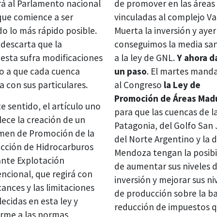
rá al Parlamento nacional
de promover en las áreas
que comience a ser
vinculadas al complejo V
do lo más rápido posible.
Muerta la inversión y ayer
 descarta que la
conseguimos la media sa
esta sufra modificaciones
a la ley de GNL.
Y ahora 
o a que cada cuenca
un paso
. El martes man
a con sus particulares.
al Congreso
la Ley de
Promoción de Áreas Mad
e sentido, el artículo uno
para que las cuencas de l
lece la creación de un
Patagonia, del Golfo San 
men de Promoción de la
del Norte Argentino y la 
cción de Hidrocarburos
Mendoza tengan la posibi
nte Explotación
de aumentar sus niveles 
ncional, que regirá con
inversión y mejorar sus ni
cances y las limitaciones
de producción sobre la b
ecidas en esta ley y
reducción de impuestos 
rme a las normas