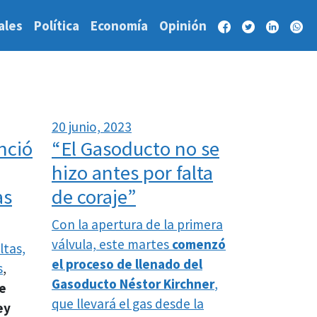
ales
Política
Economía
Opinión
20 junio, 2023
nció
“El Gasoducto no se
hizo antes por falta
as
de coraje”
Con la apertura de la primera
válvula, este martes
comenzó
ltas,
el proceso de llenado del
s
,
Gasoducto Néstor Kirchner
,
e
que llevará el gas desde la
ey