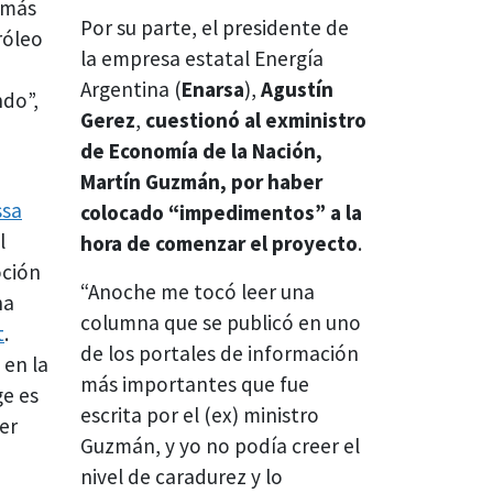
 más
Por su parte, el presidente de
róleo
la empresa estatal Energía
Argentina (
Enarsa
),
Agustín
ndo”,
Gerez
,
cuestionó al exministro
de Economía de la Nación,
Martín Guzmán, por haber
ssa
colocado “impedimentos” a la
l
hora de comenzar el proyecto
.
oción
“Anoche me tocó leer una
na
columna que se publicó en uno
t
.
de los portales de información
 en la
más importantes que fue
ge es
escrita por el (ex) ministro
er
Guzmán, y yo no podía creer el
nivel de caradurez y lo