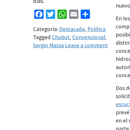
días.
nuevo
Facebook
Twitter
WhatsApp
Email
Share
En los
compa
Categoría:
Destacada
,
Política
posibi
Tagged
Chubut
,
Convencional
,
disti
Sergio Massa
Leave a comment
conce
hidro
autor
conce
Dos d
solic
escuc
prevé 
en el
parte