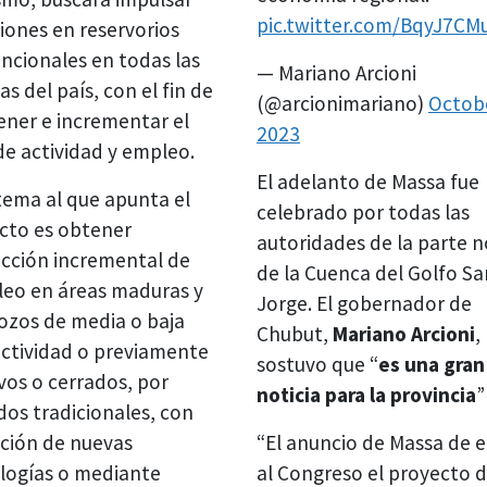
pic.twitter.com/BqyJ7CM
siones en reservorios
ncionales en todas las
— Mariano Arcioni
s del país, con el fin de
(@arcionimariano)
Octobe
ner e incrementar el
2023
de actividad y empleo.
El adelanto de Massa fue
tema al que apunta el
celebrado por todas las
cto es obtener
autoridades de la parte n
cción incremental de
de la Cuenca del Golfo Sa
leo en áreas maduras y
Jorge. El gobernador de
ozos de media o baja
Chubut,
Mariano Arcioni
,
ctividad o previamente
sostuvo que “
es una gran
vos o cerrados, por
noticia para la provincia
”
os tradicionales, con
ación de nuevas
“El anuncio de Massa de e
logías o mediante
al Congreso el proyecto d