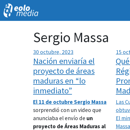
Sergio Massa
30 octubre, 2023
15 oc
Nación enviaría el
Qué
proyecto de áreas
Rég
maduras en “lo
Pro
inmediato”
Mad
El 11 de octubre
Sergio Massa
Las C
sorprendió con un video que
obtuv
anunciaba el envío de
un
El mi
proyecto de Áreas Maduras al
Mass