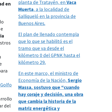
planta de Tratayén, en
Vaca
dad en
Muerta
, a la localidad de
Salliqueló en la provincia de
do
Buenos Aires.
de
El plan de llenado contempla
ia
que lo que se habilitó es el
istros
tramo que va desde el
kilómetro 0 del GPNK hasta el
n
kilómetro 29.
e
para
En este marco, el ministro de
Economía de la Nación,
Sergio
 Golfo
Massa, sostuvo que “cuando
hay coraje y decisión, una obra
rrollo
que cambia la historia de la
ar del
matriz energética y