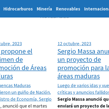
Hidrocarburos
Minería
Renovables
Internacion
NOVEDADES
tubre, 2023
12 octubre, 2023
 propone el
Sergio Massa anu
imen de
un proyecto de
moción de Áreas
promoción para l
uras
áreas maduras
uencas Maduras
Luego de varios idas y vue
ieron un guiño de Nación.
críticas y
anuncios fallido
nistro de Economía,
Sergio
Sergio Massa anunció qu
a
, anunció que el martes
enviará un proyecto de l