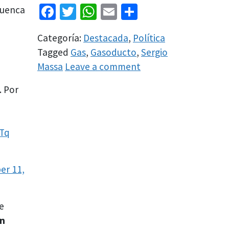
Facebook
Twitter
WhatsApp
Email
Share
Cuenca
Categoría:
Destacada
,
Política
e
Tagged
Gas
,
Gasoducto
,
Sergio
Massa
Leave a comment
. Por
eTq
er 11,
e
n