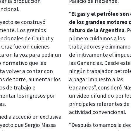
sar la producción
Palacio de Hacienda.
ncional.
“
El gas y el petróleo son
oyecto se construyó
de los grandes motores 
mente. Los gremios
futuro de la Argentina
. 
ncionales de Chubut y
primero cuidamos a los
 Cruz fueron quienes
trabajadores y eliminamo
taron la voz para pedir un
definitivamente el impue
 normativo que les
las Ganancias. Desde est
ta volver a contar con
ningún trabajador petrol
os de torre, aumentar los
a pagar impuesto a las
os de trabajo e
Ganancias”, consideró Ma
mentar los ingresos por
un video difundido por lo
as.
principales referentes de 
actividad convencional.
edia accedió en exclusiva
oyecto que Sergio Massa
“Después tomamos la dec