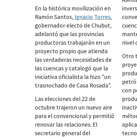
En la histórica movilización en
inver
Ramón Santos,
Ignacio Torres
,
conve
gobernador electo de Chubut,
cuenca
adelantó que las provincias
mante
productoras trabajarán en un
nivel 
proyecto propio que atienda
Otro 
las verdaderas necesidades de
proye
las cuencas y catalogó que la
produ
iniciativa oficialista la hizo “un
petró
trasnochado de Casa Rosada”.
con p
Las elecciones del 22 de
produ
octubre trajeron un nuevo aire
inacti
para el convencional y permitió
métod
renovar las relaciones. El
aplic
secretario general del
tecno