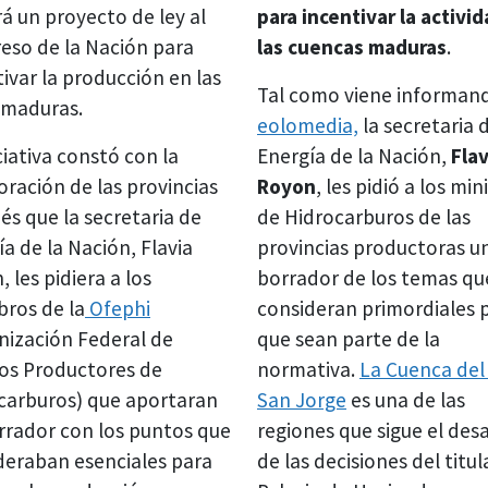
rá un proyecto de ley al
para incentivar la activi
eso de la Nación para
las cuencas maduras
.
ivar la producción en las
Tal como viene informan
 maduras.
eolomedia,
la secretaria 
ciativa constó con la
Energía de la Nación,
Flav
oración de las provincias
Royon
, les pidió a los min
és que la secretaria de
de Hidrocarburos de las
a de la Nación, Flavia
provincias productoras u
 les pidiera a los
borrador de los temas qu
ros de la
Ofephi
consideran primordiales 
nización Federal de
que sean parte de la
os Productores de
normativa.
La Cuenca del
carburos) que aportaran
San Jorge
es una de las
rrador con los puntos que
regiones que sigue el desa
deraban esenciales para
de las decisiones del titul