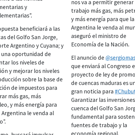
nos va a permitir generar
mentarias y
trabajo más gas, más pet
ementarias”.
y más energía para que la
Argentina le venda al mu
opuesta beneficiará a las
aseguró el ministro de
as del Golfo San Jorge,
Economía de la Nación.
orte Argentino y Cuyana; y
á una oportunidad de
El anuncio de
@sergioma
tar los niveles de
que enviará al Congreso e
ión y mejorar los niveles
proyecto de ley de prom
oducción sobre la base de
de cuencas maduras es u
ción de impuestos para
gran noticia para
#Chubu
rar más gas, más
Garantizar las inversiones
leo, y más energía para
cuenca del Golfo San Jor
 Argentina le venda al
fundamental para sosten
”.
fuentes de trabajo y la
economía regional.
smo, buscará impulsar