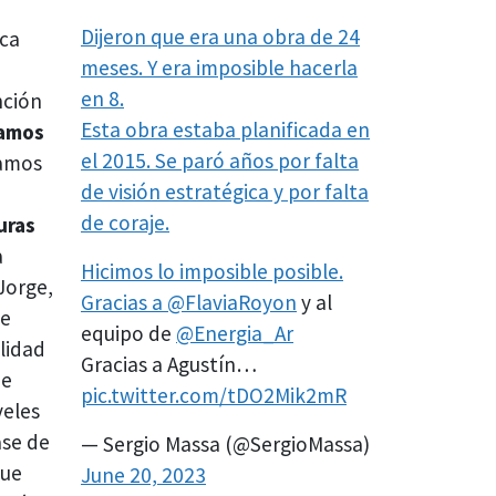
Dijeron que era una obra de 24
aca
meses. Y era imposible hacerla
en 8.
nción
Esta obra estaba planificada en
damos
el 2015. Se paró años por falta
damos
de visión estratégica y por falta
de coraje.
uras
a
Hicimos lo imposible posible.
Jorge,
Gracias a
@FlaviaRoyon
y al
de
equipo de
@Energia_Ar
lidad
Gracias a Agustín…
de
pic.twitter.com/tDO2Mik2mR
veles
ase de
— Sergio Massa (@SergioMassa)
que
June 20, 2023