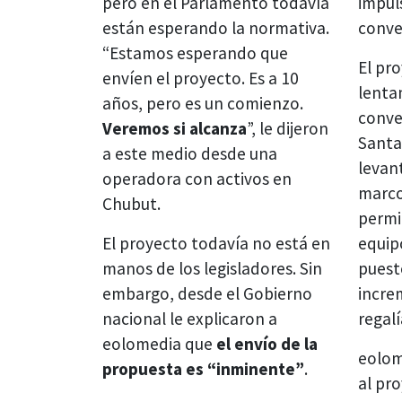
pero en el Parlamento todavía
impul
están esperando la normativa.
conve
“Estamos esperando que
El pr
envíen el proyecto. Es a 10
lenta
años, pero es un comienzo.
conve
Veremos si alcanza
”, le dijeron
Santa
a este medio desde una
levan
operadora con activos en
marco
Chubut.
permi
El proyecto todavía no está en
equip
manos de los legisladores. Sin
puest
embargo, desde el Gobierno
incre
nacional le explicaron a
regalí
eolomedia que
el envío de la
eolom
propuesta es “inminente”
.
al pr