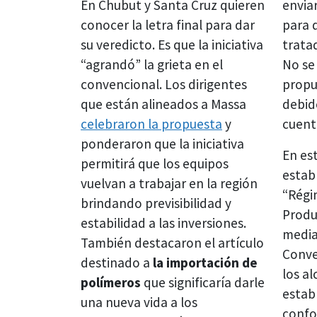
En Chubut y Santa Cruz quieren
envia
conocer la letra final para dar
para 
su veredicto. Es que la iniciativa
trata
“agrandó” la grieta en el
No se
convencional. Los dirigentes
propu
que están alineados a Massa
debid
celebraron la propuesta
y
cuent
ponderaron que la iniciativa
En est
permitirá que los equipos
estab
vuelvan a trabajar en la región
“Régi
brindando previsibilidad y
Produ
estabilidad a las inversiones.
media
También destacaron el artículo
Conve
destinado a
la importación de
los al
polímeros
que significaría darle
establ
una nueva vida a los
confo