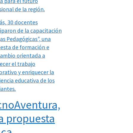
a para el futuro
ional de la región.
s, 30 docentes
ciparon de la capacitación
jas Pedagógicas”, una
esta de formación e
cambio orientada a
ecer el trabajo
orativo y enriquecer la
iencia educativa de los
iantes.
cnoAventura,
a propuesta
ica