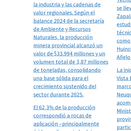
la industria y las cadenas de
se lle
valor regionales. Según el
Zapal
balance 2024 de la secretaría
estud
de Ambiente y Recursos
técnic
Naturales, la producción
como 
minera provincial alcanzó un
Huinc
valor de $33.994 millones y un
Añelo
volumen total de 3,87 millones
de toneladas, consolidando
La ini
una base sólida para el
Vista 
crecimiento sostenido del
marco
sector durante 2025.
Neuqu
acom
El 62,3% de la producción
Minis
correspondió a rocas de
provin
aplicación –principalmente
partic