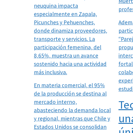
Muert
neuquina impacta
profes
especialmente en Zapala,
Picunches y Pehuenches,
Ademá
donde dinamiza proveedores,
parti
transporte y servicios. La
“Pare
participación femenina, del
propu
8,65%, muestra un avance
inter
sostenido hacia una actividad
fortal
más inclusiva.
colab
exper
En materia comercial, el 95%
estud
de la producción se destina al
Te
mercado interno,
abasteciendo la demanda local
un
y regional, mientras que Chile y
Estados Unidos se consolidan
ún