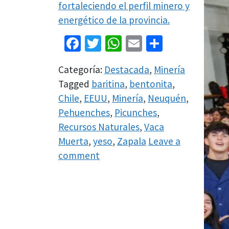
fortaleciendo el perfil minero y
energético de la provincia.
Facebook
Twitter
WhatsApp
Email
Share
Categoría:
Destacada
,
Minería
Tagged
baritina
,
bentonita
,
Chile
,
EEUU
,
Minería
,
Neuquén
,
Pehuenches
,
Picunches
,
Recursos Naturales
,
Vaca
Muerta
,
yeso
,
Zapala
Leave a
comment