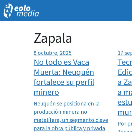
Zapala
8 octubre, 2025
17 se
No todo es Vaca
Tec
Muerta: Neuquén
Edic
fortalece su perfil
a Za
minero
a m
estu
Neuquén se posiciona en la
mun
producción minera no
metalífera, un segmento clave
Por p
para la obra pública y privada,
Tecno