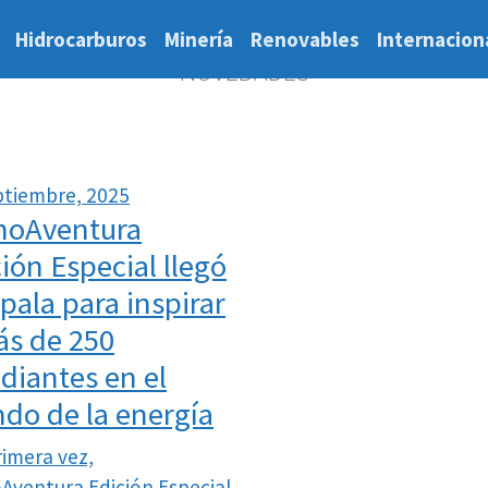
Hidrocarburos
Minería
Renovables
Internacion
NOVEDADES
ptiembre, 2025
noAventura
ión Especial llegó
pala para inspirar
ás de 250
diantes en el
do de la energía
rimera vez,
Aventura Edición Especial