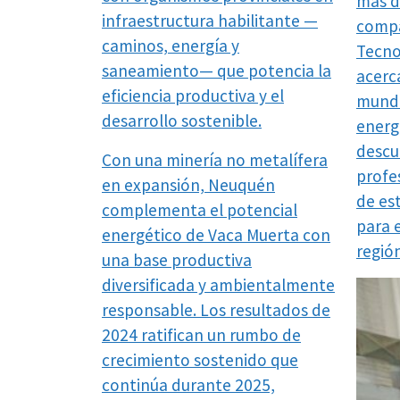
más d
infraestructura habilitante —
compa
caminos, energía y
Tecno
saneamiento— que potencia la
acerca
eficiencia productiva y el
mundo
desarrollo sostenible.
energ
descub
Con una minería no metalífera
profe
en expansión, Neuquén
de est
complementa el potencial
para 
energético de Vaca Muerta con
región
una base productiva
diversificada y ambientalmente
responsable. Los resultados de
2024 ratifican un rumbo de
crecimiento sostenido que
continúa durante 2025,