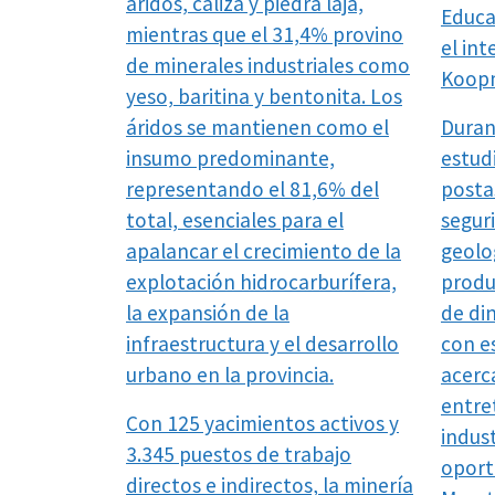
áridos, caliza y piedra laja,
Educa
mientras que el 31,4% provino
el in
de minerales industriales como
Koop
yeso, baritina y bentonita. Los
áridos se mantienen como el
Duran
insumo predominante,
estud
representando el 81,6% del
posta
total, esenciales para el
segur
apalancar el crecimiento de la
geolog
explotación hidrocarburífera,
produ
la expansión de la
de di
infraestructura y el desarrollo
con e
urbano en la provincia.
acerc
entret
Con 125 yacimientos activos y
indust
3.345 puestos de trabajo
oport
directos e indirectos, la minería