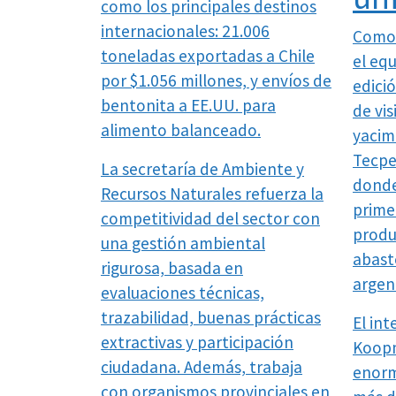
como los principales destinos
internacionales: 21.006
Como 
toneladas exportadas a Chile
el eq
por $1.056 millones, y envíos de
edici
bentonita a EE.UU. para
de vis
alimento balanceado.
yacim
Tecpe
La secretaría de Ambiente y
donde
Recursos Naturales refuerza la
prime
competitividad del sector con
produ
una gestión ambiental
abast
rigurosa, basada en
argen
evaluaciones técnicas,
trazabilidad, buenas prácticas
El in
extractivas y participación
Koopm
ciudadana. Además, trabaja
enorm
con organismos provinciales en