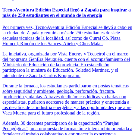
TecnoAventura Edición Especial llegó a Zapala para inspirar a
más de 250 estudiantes en el mundo de la energía
Por primera vez, TecnoAventura Edición Especial se llevó a cabo en
la ciudad de Zapala y reunió a más de 250 estudiantes de siete
escuelas técnicas de la localidad, así como de Cutral Có, Plaza
Huincul, Rincón de los Sauces, Añelo y Chos Malal.
La iniciativa, organizada por Vista Energy y Tecpetrol en el marco
del programa GenEra Neuquén, cuenta con el acompañamiento del
Ministerio de Educación de la provincia. En esta edición
participaron la ministra de Educación, Soledad Martínez, y el
intendente de Zapala, Carlos Koopmann.
Durante la jornada, los estudiantes participaron en postas temáticas
sobre seguridad y ambiente, geología, perforación, fractura,
producción y plantas. A través de dinámicas lúdicas y charlas con
especialistas, pudieron acercarse de manera práctica y entretenida a
los desafíos de la industria energética y a las oportunidades que abre
Vaca Muerta para el futuro profesional de la región.
Además, 30 docentes participaron de la capacitación “Parejas
Pedagógicas”, una propuesta de formación e intercambio orientada a
fortalecer el trabajo colaborativo y enriquecer la experiencia