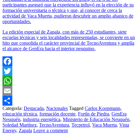
participantes aseguró que la experiencia influyó en la elección de su
formación universitaria o técnica y que, al conocer de cerca la
actividad de Vaca Muerta, pudieron descubrir un amplio abanico de
oportunidades.
La edición especial de Zapala, con más de 250 estudiantes, siete
escuelas técnicas y seis localidades representadas, se convierte en un
hito que consolida el carácter provincial de TecnoAventura y amplía
el alcance de GenEra hacia el interior neuquino.
Facebook
Twitter
WhatsApp
Email
Categoría:
Destacada
,
Nacionales
Tagged
Carlos Koopmann
,
Share
educación técnica
,
formación docente
,
Fortín de Piedra
,
GenEra
Neuquén
,
industria energética
,
Ministerio de Educación Neuquén
,
Soledad Martínez
,
TecnoAventura
,
Tecpetrol
,
Vaca Muerta
,
Vista
Energy
,
Zapala
Leave a comment