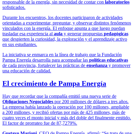
responsable de la energía, sin necesidad de contar con
laboratorios
sofisticados.
Durante los encuentros, los docentes participaron de actividades
orientadas a experimentar, preguntar, y observar distintos fenómenos
vinculados con la energía. El enfoque apunta a que luego puedan
trasladar esa experiencia al
aula
y generar propuestas
pedagógicas
que despierten la curiosidad, la exploración y el aprendizaje activo
en sus estudiantes.
La iniciativa se enmarca en la línea de trabajo que la Fundación
Pampa Energía desarrolla para acompañar las
políticas educativas
de cada provincia, fortalecer las prácticas de
enseñanza
y promover
una educación de calidad.
El crecimiento de Pampa Energía
Hay que recordar que la compañía emitió una nueva serie de
Obligaciones Negociables
por 200 millones de dólares a tres años.
La empresa había lanzado la operación por 100 millones, ampliable
a 200 millones, y recibió ofertas por más de 425 millones, más de
cuatro veces el monto inicial y más del doble del finalmente emitido.
El factor de prorrateo fue de 87,7279%.
Gustavo Mariani
, CEO de Pampa Energía, afirmó: “Se trata de una