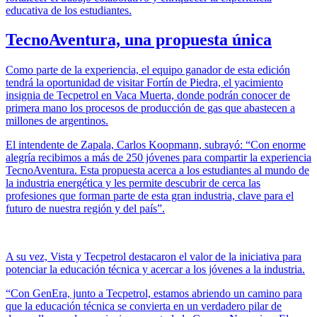
educativa de los estudiantes.
TecnoAventura, una propuesta única
Como parte de la experiencia, el equipo ganador de esta edición
tendrá la oportunidad de visitar Fortín de Piedra, el yacimiento
insignia de Tecpetrol en Vaca Muerta, donde podrán conocer de
primera mano los procesos de producción de gas que abastecen a
millones de argentinos.
El intendente de Zapala, Carlos Koopmann, subrayó: “Con enorme
alegría recibimos a más de 250 jóvenes para compartir la experiencia
TecnoAventura. Esta propuesta acerca a los estudiantes al mundo de
la industria energética y les permite descubrir de cerca las
profesiones que forman parte de esta gran industria, clave para el
futuro de nuestra región y del país”.
A su vez, Vista y Tecpetrol destacaron el valor de la iniciativa para
potenciar la educación técnica y acercar a los jóvenes a la industria.
“Con GenEra, junto a Tecpetrol, estamos abriendo un camino para
que la educación técnica se convierta en un verdadero pilar de