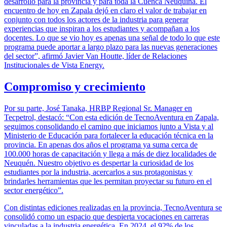
desarrollo para la provincia y para toda la Cuenca Neuquina. El
encuentro de hoy en Zapala dejó en claro el valor de trabajar en
conjunto con todos los actores de la industria para generar
experiencias que inspiran a los estudiantes y acompañan a los
docentes. Lo que se vio hoy es apenas una señal de todo lo que este
programa puede aportar a largo plazo para las nuevas generaciones
del sector”, afirmó Javier Van Houtte, líder de Relaciones
Institucionales de Vista Energy.
Compromiso y crecimiento
Por su parte, José Tanaka, HRBP Regional Sr. Manager en
Tecpetrol, destacó: “Con esta edición de TecnoAventura en Zapala,
seguimos consolidando el camino que iniciamos junto a Vista y al
Ministerio de Educación para fortalecer la educación técnica en la
provincia. En apenas dos años el programa ya suma cerca de
100.000 horas de capacitación y llega a más de diez localidades de
Neuquén. Nuestro objetivo es despertar la curiosidad de los
estudiantes por la industria, acercarlos a sus protagonistas y
brindarles herramientas que les permitan proyectar su futuro en el
sector energético”.
Con distintas ediciones realizadas en la provincia, TecnoAventura se
consolidó como un espacio que despierta vocaciones en carreras
vinculadas a la industria energética. En 2024, el 92% de los