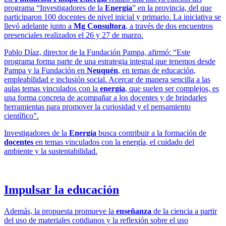
programa “Investigadores de la
Energía
” en la provincia, del que
participaron 100 docentes de nivel inicial y primario. La iniciativa se
llevó adelante junto a
Mg Consultora
, a través de dos encuentros
presenciales realizados el 26 y 27 de marzo.
Pablo Díaz, director de la Fundación Pampa, afirmó: “Este
programa forma parte de una estrategia integral que tenemos desde
Pampa y la Fundación en
Neuquén
, en temas de educación,
empleabilidad e inclusión social. Acercar de manera sencilla a las
aulas temas vinculados con la
energía
, que suelen ser complejos, es
una forma concreta de acompañar a los docentes y de brindarles
herramientas para promover la curiosidad y el pensamiento
científico”.
Investigadores de la
Energía
busca contribuir a la formación de
docentes
en temas vinculados con la energía, el cuidado del
ambiente y la sustentabilidad.
Impulsar la educación
Además, la propuesta promueve la
enseñanza
de la ciencia a partir
del uso de materiales cotidianos y la reflexión sobre el uso