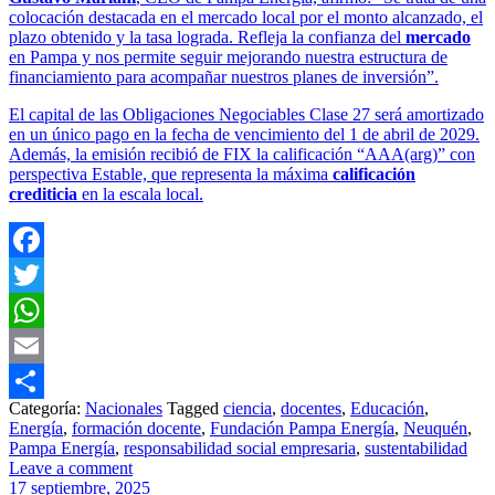
colocación destacada en el mercado local por el monto alcanzado, el
plazo obtenido y la tasa lograda. Refleja la confianza del
mercado
en Pampa y nos permite seguir mejorando nuestra estructura de
financiamiento para acompañar nuestros planes de inversión”.
El capital de las Obligaciones Negociables Clase 27 será amortizado
en un único pago en la fecha de vencimiento del 1 de abril de 2029.
Además, la emisión recibió de FIX la calificación “AAA(arg)” con
perspectiva Estable, que representa la máxima
calificación
crediticia
en la escala local.
Facebook
Twitter
WhatsApp
Email
Categoría:
Nacionales
Tagged
ciencia
,
docentes
,
Educación
,
Share
Energía
,
formación docente
,
Fundación Pampa Energía
,
Neuquén
,
Pampa Energía
,
responsabilidad social empresaria
,
sustentabilidad
Leave a comment
17 septiembre, 2025