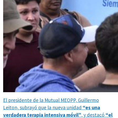
El presidente de la Mutual MEOPP, Guillermo
Leiton, subrayó que la nueva unidad
“es una
verdadera terapia intensiva móvil”
, y destacó
“el