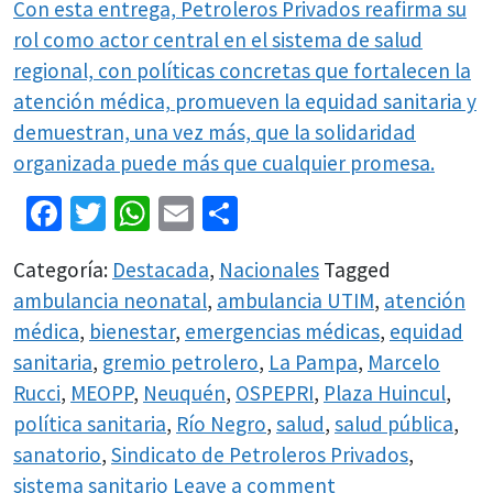
Con esta entrega, Petroleros Privados reafirma su
rol como actor central en el sistema de salud
regional, con políticas concretas que fortalecen la
atención médica, promueven la equidad sanitaria y
demuestran, una vez más, que la solidaridad
organizada puede más que cualquier promesa.
Facebook
Twitter
WhatsApp
Email
Share
Categoría:
Destacada
,
Nacionales
Tagged
ambulancia neonatal
,
ambulancia UTIM
,
atención
médica
,
bienestar
,
emergencias médicas
,
equidad
sanitaria
,
gremio petrolero
,
La Pampa
,
Marcelo
Rucci
,
MEOPP
,
Neuquén
,
OSPEPRI
,
Plaza Huincul
,
política sanitaria
,
Río Negro
,
salud
,
salud pública
,
sanatorio
,
Sindicato de Petroleros Privados
,
sistema sanitario
Leave a comment