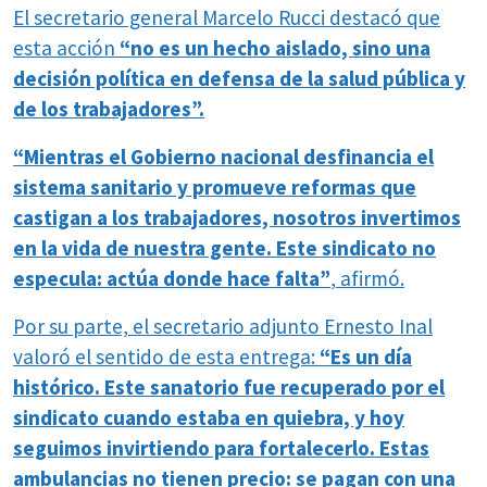
El secretario general Marcelo Rucci destacó que
esta acción
“no es un hecho aislado, sino una
decisión política en defensa de la salud pública y
de los trabajadores”.
“Mientras el Gobierno nacional desfinancia el
sistema sanitario y promueve reformas que
castigan a los trabajadores, nosotros invertimos
en la vida de nuestra gente. Este sindicato no
especula: actúa donde hace falta”
, afirmó.
Por su parte, el secretario adjunto Ernesto Inal
valoró el sentido de esta entrega:
“Es un día
histórico. Este sanatorio fue recuperado por el
sindicato cuando estaba en quiebra, y hoy
seguimos invirtiendo para fortalecerlo. Estas
ambulancias no tienen precio: se pagan con una