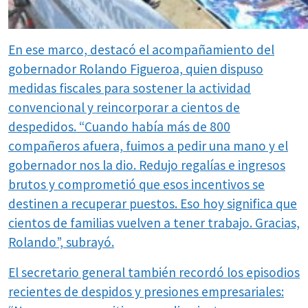
En ese marco, destacó el acompañamiento del
gobernador Rolando Figueroa, quien dispuso
medidas fiscales para sostener la actividad
convencional y reincorporar a cientos de
despedidos. “Cuando había más de 800
compañeros afuera, fuimos a pedir una mano y el
gobernador nos la dio. Redujo regalías e ingresos
brutos y comprometió que esos incentivos se
destinen a recuperar puestos. Eso hoy significa que
cientos de familias vuelven a tener trabajo. Gracias,
Rolando”, subrayó.
El secretario general también recordó los episodios
recientes de despidos y presiones empresariales: