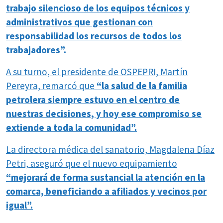
trabajo silencioso de los equipos técnicos y
administrativos que gestionan con
responsabilidad los recursos de todos los
trabajadores”.
A su turno, el presidente de OSPEPRI, Martín
Pereyra, remarcó que
“la salud de la familia
petrolera siempre estuvo en el centro de
nuestras decisiones, y hoy ese compromiso se
extiende a toda la comunidad”.
La directora médica del sanatorio, Magdalena Díaz
Petri, aseguró que el nuevo equipamiento
“mejorará de forma sustancial la atención en la
comarca, beneficiando a afiliados y vecinos por
igual”.