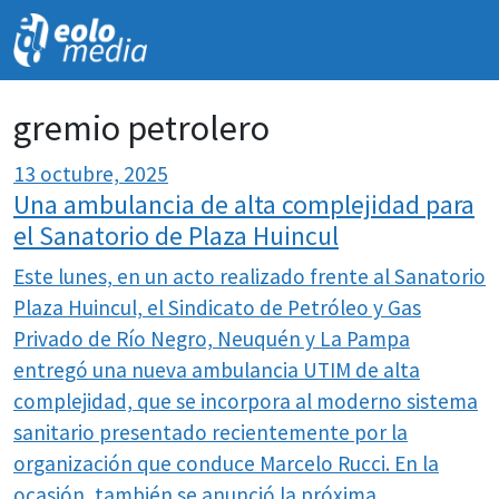
NOVEDADES
gremio petrolero
13 octubre, 2025
Una ambulancia de alta complejidad para
el Sanatorio de Plaza Huincul
Este lunes, en un acto realizado frente al Sanatorio
Plaza Huincul, el Sindicato de Petróleo y Gas
Privado de Río Negro, Neuquén y La Pampa
entregó una nueva ambulancia UTIM de alta
complejidad, que se incorpora al moderno sistema
sanitario presentado recientemente por la
organización que conduce Marcelo Rucci. En la
ocasión, también se anunció la próxima