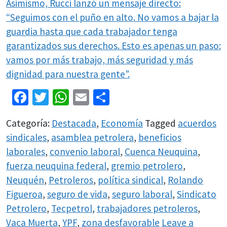
Asimismo, Rucci lanzó un mensaje directo:
“Seguimos con el puño en alto. No vamos a bajar la
guardia hasta que cada trabajador tenga
garantizados sus derechos. Esto es apenas un paso:
vamos por más trabajo, más seguridad y más
dignidad para nuestra gente”.
Facebook
Twitter
WhatsApp
Email
Share
Categoría:
Destacada
,
Economía
Tagged
acuerdos
sindicales
,
asamblea petrolera
,
beneficios
laborales
,
convenio laboral
,
Cuenca Neuquina
,
fuerza neuquina federal
,
gremio petrolero
,
Neuquén
,
Petroleros
,
política sindical
,
Rolando
Figueroa
,
seguro de vida
,
seguro laboral
,
Sindicato
Petrolero
,
Tecpetrol
,
trabajadores petroleros
,
Vaca Muerta
,
YPF
,
zona desfavorable
Leave a