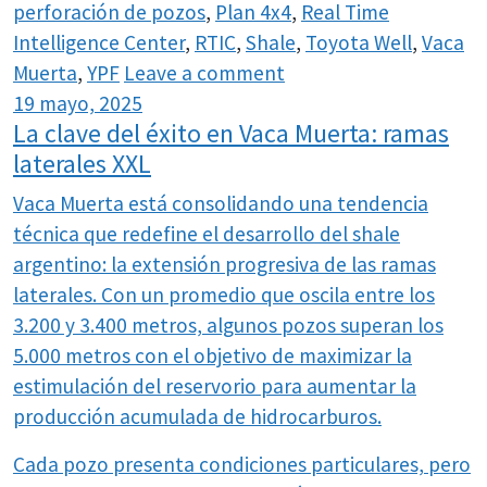
perforación de pozos
,
Plan 4x4
,
Real Time
Intelligence Center
,
RTIC
,
Shale
,
Toyota Well
,
Vaca
Muerta
,
YPF
Leave a comment
19 mayo, 2025
La clave del éxito en Vaca Muerta: ramas
laterales XXL
Vaca Muerta está consolidando una tendencia
técnica que redefine el desarrollo del shale
argentino: la extensión progresiva de las ramas
laterales. Con un promedio que oscila entre los
3.200 y 3.400 metros, algunos pozos superan los
5.000 metros con el objetivo de maximizar la
estimulación del reservorio para aumentar la
producción acumulada de hidrocarburos.
Cada pozo presenta condiciones particulares, pero