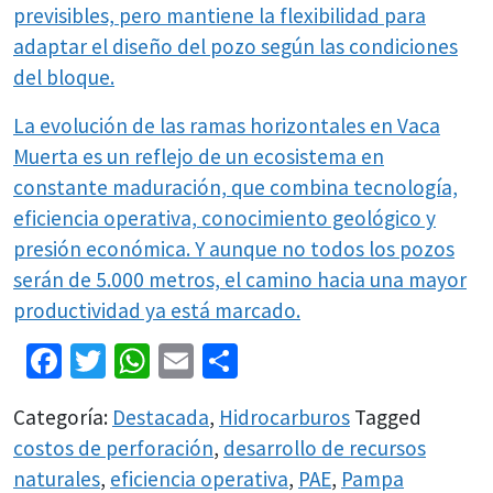
previsibles, pero mantiene la flexibilidad para
adaptar el diseño del pozo según las condiciones
del bloque.
La evolución de las ramas horizontales en Vaca
Muerta es un reflejo de un ecosistema en
constante maduración, que combina tecnología,
eficiencia operativa, conocimiento geológico y
presión económica. Y aunque no todos los pozos
serán de 5.000 metros, el camino hacia una mayor
productividad ya está marcado.
Facebook
Twitter
WhatsApp
Email
Share
Categoría:
Destacada
,
Hidrocarburos
Tagged
costos de perforación
,
desarrollo de recursos
naturales
,
eficiencia operativa
,
PAE
,
Pampa