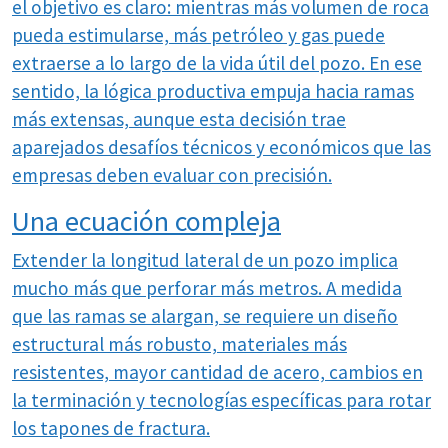
el objetivo es claro: mientras más volumen de roca
pueda estimularse, más petróleo y gas puede
extraerse a lo largo de la vida útil del pozo. En ese
sentido, la lógica productiva empuja hacia ramas
más extensas, aunque esta decisión trae
aparejados desafíos técnicos y económicos que las
empresas deben evaluar con precisión.
Una ecuación compleja
Extender la longitud lateral de un pozo implica
mucho más que perforar más metros. A medida
que las ramas se alargan, se requiere un diseño
estructural más robusto, materiales más
resistentes, mayor cantidad de acero, cambios en
la terminación y tecnologías específicas para rotar
los tapones de fractura.