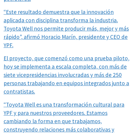
“Este resultado demuestra que la innovación
aplicada con disciplina transforma la industria.
Toyota Well nos permite producir más, mejor y más
rápido”, afirmó Horacio Marín, presidente y CEO de
YPF.
El proyecto, que comenzó como una prueba piloto,
hoy se implementa a escala completa, con más de
siete vicepresidencias involucradas y más de 250
personas trabajando en equipos integrados junto a
contratistas.
“Toyota Well es una transformación cultural para
YPF y para nuestros proveedores. Estamos
cambiando la forma en que trabajamos,
construyendo relaciones más colaborativas y