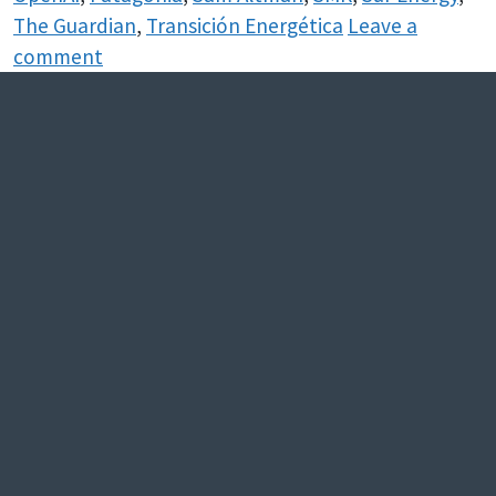
The Guardian
,
Transición Energética
Leave a
comment