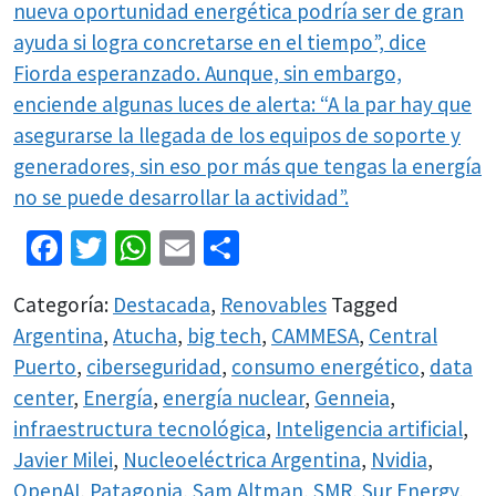
nueva oportunidad energética podría ser de gran
ayuda si logra concretarse en el tiempo”, dice
Fiorda esperanzado. Aunque, sin embargo,
enciende algunas luces de alerta: “A la par hay que
asegurarse la llegada de los equipos de soporte y
generadores, sin eso por más que tengas la energía
no se puede desarrollar la actividad”.
Facebook
Twitter
WhatsApp
Email
Share
Categoría:
Destacada
,
Renovables
Tagged
Argentina
,
Atucha
,
big tech
,
CAMMESA
,
Central
Puerto
,
ciberseguridad
,
consumo energético
,
data
center
,
Energía
,
energía nuclear
,
Genneia
,
infraestructura tecnológica
,
Inteligencia artificial
,
Javier Milei
,
Nucleoeléctrica Argentina
,
Nvidia
,
OpenAI
,
Patagonia
,
Sam Altman
,
SMR
,
Sur Energy
,