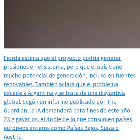
Fiorda estima que el proyecto podría generar
presiones en el sistema, pero que el país tiene
mucho potencial de generación, incluso en fuentes
renovables. También aclara que el problema
excede a Argentina y se trata de una disyuntiva
global. Según un informe publicado por The
Guardian, la IA demandará para fines de este año
23 gigavatios, el doble de lo que consumen países
europeos enteros como Países Bajos, Suiza o
Austria.