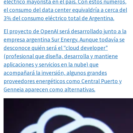
eléctrico mayorista en el país. Con éstos números,
el consumo del data center equivaldría a cerca del
3% del consumo eléctrico total de Argentina.
El proyecto de OpenAI será desarrollado junto a la
empresa argentina Sur Energy. Aunque todavía se
desconoce quién será el “cloud developer”
(profesional que diseña, desarrolla y mantiene
aplicaciones y servicios en la nube) que
acompañará la inversión, algunos grandes
proveedores energéticos como Central Puerto y
Genneia aparecen como alternativas.