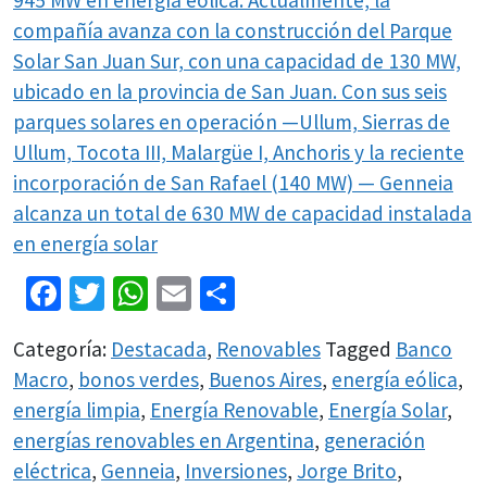
945 MW en energía eólica. Actualmente, la
compañía avanza con la construcción del Parque
Solar San Juan Sur, con una capacidad de 130 MW,
ubicado en la provincia de San Juan. Con sus seis
parques solares en operación —Ullum, Sierras de
Ullum, Tocota III, Malargüe I, Anchoris y la reciente
incorporación de San Rafael (140 MW) — Genneia
alcanza un total de 630 MW de capacidad instalada
en energía solar
Facebook
Twitter
WhatsApp
Email
Share
Categoría:
Destacada
,
Renovables
Tagged
Banco
Macro
,
bonos verdes
,
Buenos Aires
,
energía eólica
,
energía limpia
,
Energía Renovable
,
Energía Solar
,
energías renovables en Argentina
,
generación
eléctrica
,
Genneia
,
Inversiones
,
Jorge Brito
,