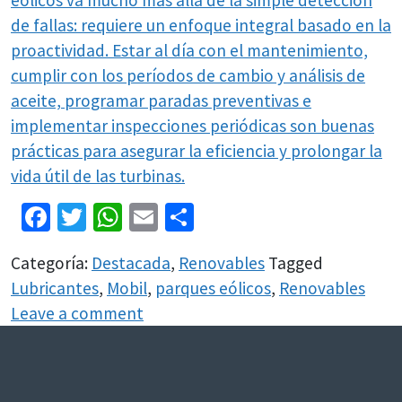
eólicos va mucho más allá de la simple detección
de fallas: requiere un enfoque integral basado en la
proactividad. Estar al día con el mantenimiento,
cumplir con los períodos de cambio y análisis de
aceite, programar paradas preventivas e
implementar inspecciones periódicas son buenas
prácticas para asegurar la eficiencia y prolongar la
vida útil de las turbinas.
Facebook
Twitter
WhatsApp
Email
Share
Categoría:
Destacada
,
Renovables
Tagged
Lubricantes
,
Mobil
,
parques eólicos
,
Renovables
Leave a comment