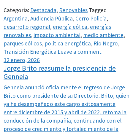
Categoría:
Destacada
,
Renovables
Tagged
Argentina
,
Audiencia Pública
,
Cerro Policía
,
desarrollo regional
,
energía eólica
,
energías
renovables
,
impacto ambiental
,
medio ambiente
,
parques eólicos
,
política energética
,
Río Negro
,
Transición Energética
Leave a comment
12 enero, 2026
Jorge Brito reasume la presidencia de
Genneia
Genneia anunció oficialmente el regreso de Jorge
Brito como presidente de su Directorio. Brito, quien
ya ha desempeñado este cargo exitosamente
entre diciembre de 2015 y abril de 2022, retoma la
conducción de la compañía, continuando con el
proceso de crecimiento y fortalecimiento de la