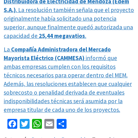
Distribuidora de Electricidad de Mendoza (Edem
S.A.)
. La resolución también señala que el proyecto
originalmente había solicitado una potencia
superior, aunque finalmente quedó autorizada una
capacidad de
25,44 megavatios
.
La
Compañía Administradora del Mercado
Mayorista Eléctrico (CAMMESA)
informó que
ambas empresas cumplen con los requisitos
técnicos necesarios para operar dentro del MEM.
Además, las resoluciones establecen que cualquier
sobrecosto o penalidad derivada de eventuales
indisponibilidades técnicas será asumida por la
empresa titular de cada uno de los proyectos.
Facebook
Twitter
WhatsApp
Email
Share