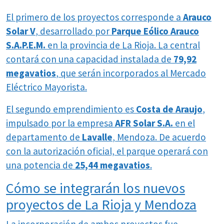
El primero de los proyectos corresponde a
Arauco
Solar V
, desarrollado por
Parque Eólico Arauco
S.A.P.E.M.
en la provincia de La Rioja. La central
contará con una capacidad instalada de
79,92
megavatios
, que serán incorporados al Mercado
Eléctrico Mayorista.
El segundo emprendimiento es
Costa de Araujo
,
impulsado por la empresa
AFR Solar S.A.
en el
departamento de
Lavalle
, Mendoza. De acuerdo
con la autorización oficial, el parque operará con
una potencia de
25,44 megavatios
.
Cómo se integrarán los nuevos
proyectos de La Rioja y Mendoza