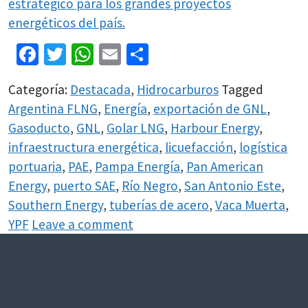
estratégico para los grandes proyectos
energéticos del país.
Facebook
Twitter
WhatsApp
Email
Share
Categoría:
Destacada
,
Hidrocarburos
Tagged
Argentina FLNG
,
Energía
,
exportación de GNL
,
Gasoducto
,
GNL
,
Golar LNG
,
Harbour Energy
,
infraestructura energética
,
licuefacción
,
logística
portuaria
,
PAE
,
Pampa Energía
,
Pan American
Energy
,
puerto SAE
,
Río Negro
,
San Antonio Este
,
Southern Energy
,
tuberías de acero
,
Vaca Muerta
,
YPF
Leave a comment