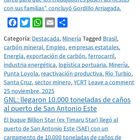
con sus familias”, concluyó Gordillo Arriagada.
Facebook
Twitter
WhatsApp
Email
Share
Categoría:
Destacada
,
Minería
Tagged
Brasil
,
carbón mineral
,
Empleo
,
empresas estatales
,
Energía
,
exportación de carbón
,
ferrocarril
,
industria energética
,
logística portuaria
,
Minería
,
Punta Loyola
,
reactivación productiva
,
Río Turbio
,
Santa Cruz
,
sector minero
,
YCRT
Leave a comment
25 noviembre, 2025
GNL: llegaron 10.000 toneladas de caños
al puerto de San Antonio Este
El buque Billion Star (ex Timaru Star) llegó al
puerto de San Antonio Este (SAE) con un
cargamento de 10.000 toneladas de caños de