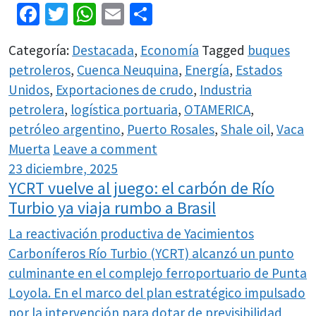
Facebook
Twitter
WhatsApp
Email
Share
Categoría:
Destacada
,
Economía
Tagged
buques
petroleros
,
Cuenca Neuquina
,
Energía
,
Estados
Unidos
,
Exportaciones de crudo
,
Industria
petrolera
,
logística portuaria
,
OTAMERICA
,
petróleo argentino
,
Puerto Rosales
,
Shale oil
,
Vaca
Muerta
Leave a comment
23 diciembre, 2025
YCRT vuelve al juego: el carbón de Río
Turbio ya viaja rumbo a Brasil
La reactivación productiva de Yacimientos
Carboníferos Río Turbio (YCRT) alcanzó un punto
culminante en el complejo ferroportuario de Punta
Loyola. En el marco del plan estratégico impulsado
por la intervención para dotar de previsibilidad