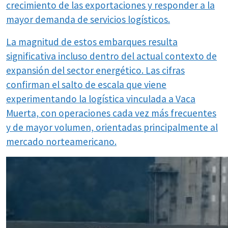
crecimiento de las exportaciones y responder a la
mayor demanda de servicios logísticos.
La magnitud de estos embarques resulta
significativa incluso dentro del actual contexto de
expansión del sector energético. Las cifras
confirman el salto de escala que viene
experimentando la logística vinculada a Vaca
Muerta, con operaciones cada vez más frecuentes
y de mayor volumen, orientadas principalmente al
mercado norteamericano.