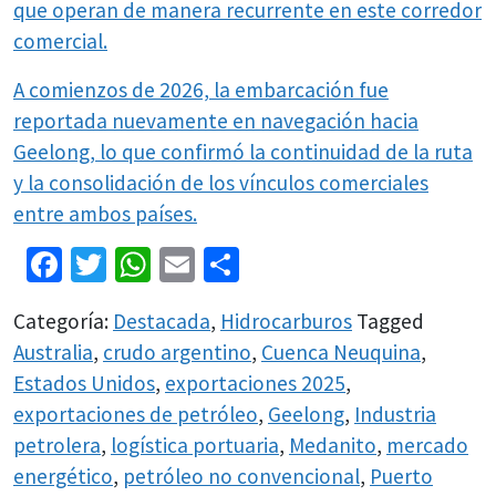
que operan de manera recurrente en este corredor
comercial.
A comienzos de 2026, la embarcación fue
reportada nuevamente en navegación hacia
Geelong, lo que confirmó la continuidad de la ruta
y la consolidación de los vínculos comerciales
entre ambos países.
Facebook
Twitter
WhatsApp
Email
Share
Categoría:
Destacada
,
Hidrocarburos
Tagged
Australia
,
crudo argentino
,
Cuenca Neuquina
,
Estados Unidos
,
exportaciones 2025
,
exportaciones de petróleo
,
Geelong
,
Industria
petrolera
,
logística portuaria
,
Medanito
,
mercado
energético
,
petróleo no convencional
,
Puerto