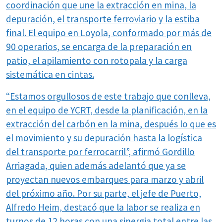
coordinación que une la extracción en mina, la
depuración, el transporte ferroviario y la estiba
final. El equipo en Loyola, conformado por más de
90 operarios, se encarga de la preparación en
patio, el apilamiento con rotopala y la carga
sistemática en cintas.
“Estamos orgullosos de este trabajo que conlleva,
en el equipo de YCRT, desde la planificación, en la
extracción del carbón en la mina, después lo que es
el movimiento y su depuración hasta la logística
del transporte por ferrocarril”, afirmó Gordillo
Arriagada, quien además adelantó que ya se
proyectan nuevos embarques para marzo y abril
del próximo año. Por su parte, el jefe de Puerto,
Alfredo Heim, destacó que la labor se realiza en
turnos de 12 horas con una sinergia total entre las