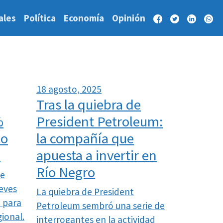
ales
Política
Economía
Opinión
18 agosto, 2025
Tras la quiebra de
%
President Petroleum:
to
la compañía que
e
apuesta a invertir en
Río Negro
de
eves
La quiebra de President
o para
Petroleum sembró una serie de
gional.
interrogantes en la actividad