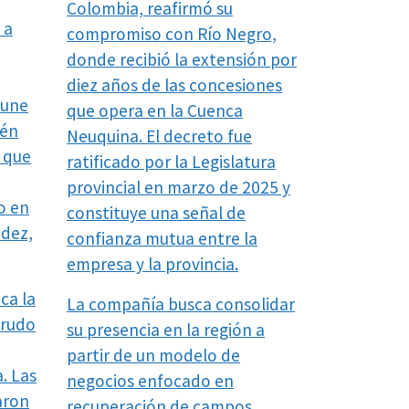
Colombia, reafirmó su
 a
compromiso con Río Negro,
donde recibió la extensión por
diez años de las concesiones
 une
que opera en la Cuenca
uén
Neuquina. El decreto fue
y que
ratificado por la Legislatura
provincial en marzo de 2025 y
o en
constituye una señal de
idez,
confianza mutua entre la
empresa y la provincia.
ca la
La compañía busca consolidar
crudo
su presencia en la región a
partir de un modelo de
. Las
negocios enfocado en
aron
recuperación de campos