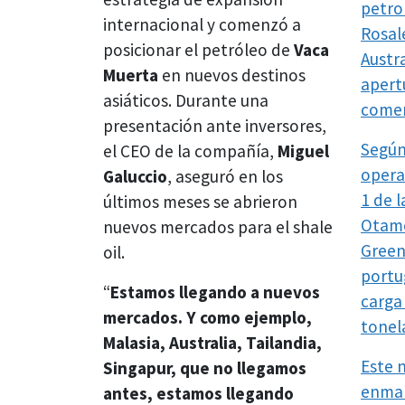
petro
internacional y comenzó a
Rosal
posicionar el petróleo de
Vaca
Austra
Muerta
en nuevos destinos
apert
asiáticos. Durante una
comerc
presentación ante inversores,
Según
el CEO de la compañía,
Miguel
operac
Galuccio
, aseguró en los
1 de 
últimos meses se abrieron
Otame
nuevos mercados para el shale
Green
oil.
portu
“
Estamos llegando a nuevos
carga
mercados. Y como ejemplo,
tonel
Malasia, Australia, Tailandia,
Este 
Singapur, que no llegamos
enmar
antes, estamos llegando