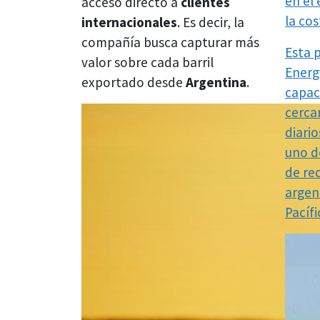
en el 
acceso directo a
clientes
la cos
internacionales
. Es decir, la
compañía busca capturar más
Esta 
valor sobre cada barril
Energ
exportado desde
Argentina
.
capac
cercan
diari
uno d
de re
argent
Pacífi