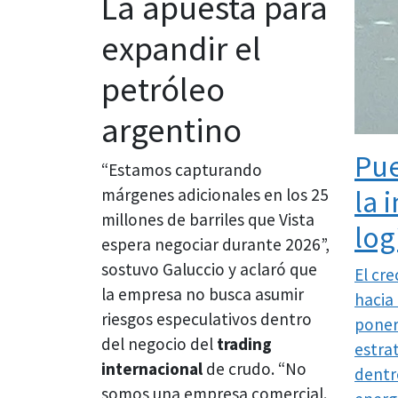
La apuesta para
expandir el
petróleo
argentino
Pue
“Estamos capturando
la 
márgenes adicionales en los 25
millones de barriles que Vista
log
espera negociar durante 2026”,
sostuvo Galuccio y aclaró que
El cr
la empresa no busca asumir
hacia 
riesgos especulativos dentro
poner
del negocio del
trading
estra
internacional
de crudo. “No
dentr
somos una empresa comercial.