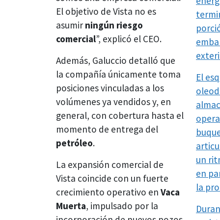
energ
El objetivo de Vista no es
termi
asumir
ningún
riesgo
porci
comercial
”, explicó el CEO.
embar
exteri
Además, Galuccio detalló que
la compañía únicamente toma
El es
posiciones vinculadas a los
oleod
volúmenes ya vendidos y, en
almac
general, con cobertura hasta el
opera
momento de entrega del
buque
petróleo
.
artic
un ri
La expansión comercial de
en pa
Vista coincide con un fuerte
la pr
crecimiento operativo en
Vaca
Muerta
, impulsado por la
Duran
incorporación de nuevos pozos