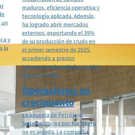
ar
maduros, eficiencia operativa y
de
tecnología aplicada. Además,
, un
ha logrado abrir mercados
externos, exportando el 39%
nca y
de su producción de crudo en
a la
el primer semestre de 2025,
accediendo a precios
internacionales más favorables
que los locales
Operaciones en
crecimiento
La apuesta de Petróleos
Sudamericanos por Río Negro
no es aislada. La compañía