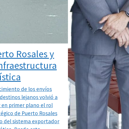
rto Rosales y
infraestructura
ística
ecimiento de los envíos
destinos lejanos volvió a
 en primer plano el rol
tégico de Puerto Rosales
o del sistema exportador