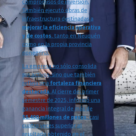
compromisos de inversión.
También ejecutó obras de
infraestructura destinadas a
mejorar la eficiencia operativa
y de costos
, tanto en Neuquén
como en la propia provincia
rionegrina.
La empresa no sólo consolida
sus activos, sino que también
refleja una
fortaleza financiera
destacada
. Al cierre del primer
semestre de 2025, informó una
ganancia integral de más de
55.400 millones de pesos
, casi
cuatro veces superior al
resultado obtenido en el