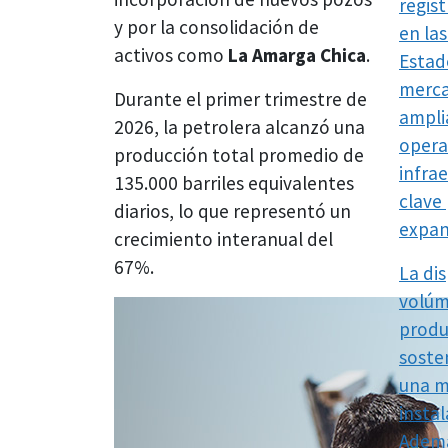
regis
y por la consolidación de
en la
activos como
La Amarga Chica
.
Estad
merca
Durante el primer trimestre de
ampli
2026, la petrolera alcanzó una
opera
producción total promedio de
infra
135.000 barriles equivalentes
clave
diarios, lo que representó un
expan
crecimiento interanual del
67%.
La di
volúm
produ
soste
una m
instal
Ademá