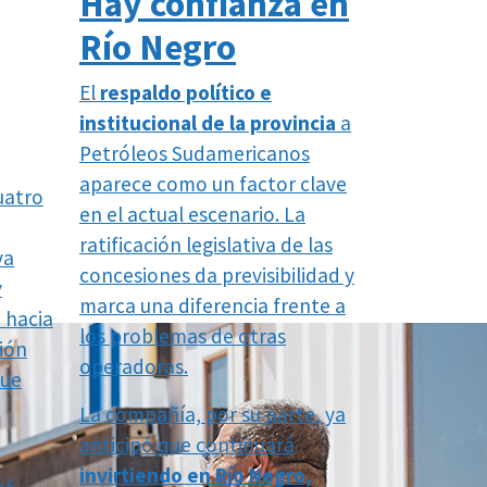
Hay confianza en
Río Negro
El
respaldo político e
institucional de la provincia
a
Petróleos Sudamericanos
aparece como un factor clave
uatro
en el actual escenario. La
ratificación legislativa de las
va
concesiones da previsibilidad y
y
marca una diferencia frente a
o hacia
los problemas de otras
xión
operadoras.
que
La compañía, por su parte, ya
anticipó que continuará
invirtiendo en Río Negro,