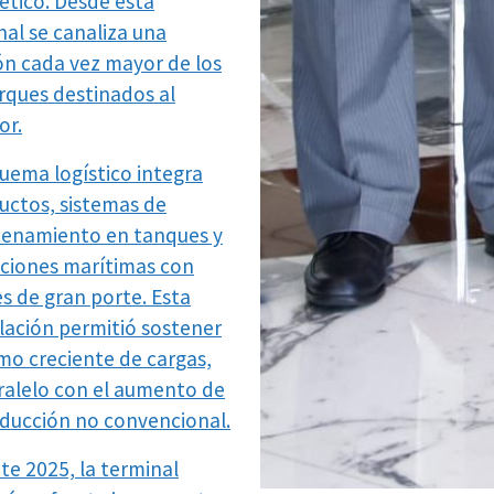
ético. Desde esta
nal se canaliza una
ón cada vez mayor de los
ques destinados al
or.
quema logístico integra
uctos, sistemas de
enamiento en tanques y
ciones marítimas con
s de gran porte. Esta
ulación permitió sostener
tmo creciente de cargas,
ralelo con el aumento de
oducción no convencional.
te 2025, la terminal