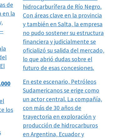
as de
hidrocarburífera de Río Negro.
 en la
Con áreas clave en la provincia
y,
y también en Salta, la empresa
r—
no pudo sostener su estructura
financiera y judicialmente se
ala
oficializó su salida del mercado,
del
lo que abrió dudas sobre el
El
futuro de esas concesiones.
En este escenario, Petróleos
.000
Sudamericanos se erige como
un actor central. La compañía,
el
con más de 30 años de
e los
trayectoria en exploración y
producción de hidrocarburos
s
en Argentina, Ecuador y