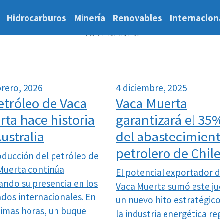
Hidrocarburos
Minería
Renovables
Internacion
NOVEDADES
brero, 2026
4 diciembre, 2025
etróleo de Vaca
Vaca Muerta
ta hace historia
garantizará el 35
ustralia
del abastecimien
petrolero de Chil
oducción del petróleo de
Muerta continúa
El potencial exportador 
ando su presencia en los
Vaca Muerta sumó este ju
dos internacionales. En
un nuevo hito estratégic
ltimas horas, un buque
la industria energética re