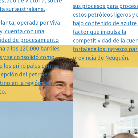
estado de Victoria, sobre
sus procesos para proces
ta sur australiana.
estos petróleos ligeros y 
planta, operada por Viva
bajo contenido de azufre
y, cuenta con una
factor que impulsa la
idad de procesamiento
competitividad de la cue
a a los 120.000 barriles
fortalece los ingresos par
os y se consolidó como
provincia de Neuquén.
e los principales puntos
cepción del petróleo
ino en la región Asia-
co.