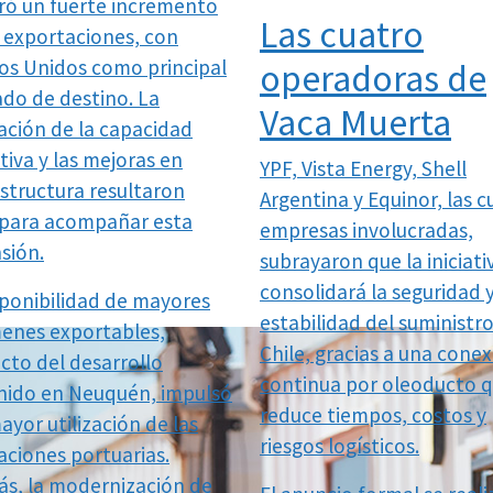
tró un fuerte incremento
Las cuatro
s exportaciones, con
os Unidos como principal
operadoras de
do de destino. La
Vaca Muerta
ación de la capacidad
tiva y las mejoras en
YPF, Vista Energy, Shell
estructura resultaron
Argentina y Equinor, las c
 para acompañar esta
empresas involucradas,
sión.
subrayaron que la iniciati
consolidará la seguridad 
sponibilidad de mayores
estabilidad del suministr
enes exportables,
Chile, gracias a una cone
cto del desarrollo
continua por oleoducto 
nido en Neuquén, impulsó
reduce tiempos, costos y
ayor utilización de las
riesgos logísticos.
aciones portuarias.
s, la modernización de