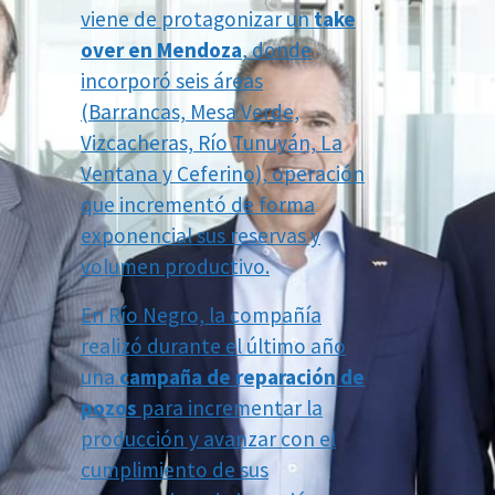
viene de protagonizar un
take
over en Mendoza
, donde
incorporó seis áreas
(Barrancas, Mesa Verde,
Vizcacheras, Río Tunuyán, La
Ventana y Ceferino), operación
que incrementó de forma
exponencial sus reservas y
volumen productivo.
En Río Negro, la compañía
realizó durante el último año
una
campaña de reparación de
pozos
para incrementar la
producción y avanzar con el
cumplimiento de sus