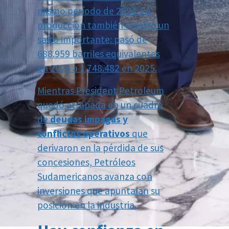
mismo período de 2024. La
producción también mostró un
salto importante: pasó de
688.959 barriles equivalentes
en 2024 a 1.748.482 en 2025.
Mientras President Petroleum
quedó atrapada en un cuadro
de
deudas impagas y
conflictos operativos
que
derivaron en la pérdida de sus
concesiones, Petróleos
Sudamericanos avanza con
inversiones que apuntalan su
posición en la industria.