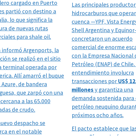
lero cargado en Puerto
Las principales productor
es partió con destino a
hidrocarburos que operan
lia, lo que significa la
cuenca —YPF, Vista Energ
ura de nuevas rutas
Shell Argentina y Equino
iales para shale oil.
concretaron un acuerdo
comercial de enorme esc
 informó Argenports, la
con la Empresa Nacional 
ión se realizó en el sitio
Petróleo (ENAP) de Chile. 
la terminal operada por
entendimiento involucra
rica. Allí amarró el buque
transacciones por
US$ 12
 Azure, de bandera
millones
y garantiza una
guesa, que zarpó con una
demanda sostenida para 
 cercana a las 65.000
petróleo neuquino durant
adas de crudo.
próximos ocho años.
nuevo despacho se
El pacto establece que la
ca en el notable