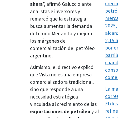
creci
ahora
”, afirmó Galuccio ante
petró
analistas e inversores y
merca
remarcó que la estrategia
2025,
busca aumentar la demanda
alcan
del crudo Medanito y mejorar
2,15 m
los márgenes de
por e
comercialización del petróleo
barril
argentino.
cuan
Asimismo, el directivo explicó
conso
que Vista no es una empresa
comer
comercializadora tradicional,
La ma
sino que responde a una
corre
necesidad estratégica
El des
vinculada al crecimiento de las
refin
exportaciones de petróleo
y al