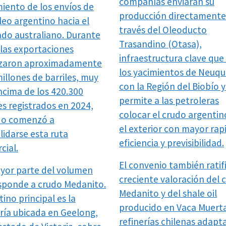
compañías enviarán su
miento de los envíos de
producción directamente
leo argentino hacia el
través del Oleoducto
do australiano. Durante
Trasandino (Otasa),
 las exportaciones
infraestructura clave que
zaron aproximadamente
los yacimientos de Neuq
illones de barriles, muy
con la Región del Biobío 
ncima de los 420.300
permite a las petroleras
es registrados en 2024,
colocar el crudo argentin
do comenzó a
el exterior con mayor rap
lidarse esta ruta
eficiencia y previsibilidad.
cial.
El convenio también ratifi
yor parte del volumen
creciente valoración del 
sponde a crudo Medanito.
Medanito y del shale oil
tino principal es la
producido en Vaca Muerta
ería ubicada en Geelong,
refinerías chilenas adapt