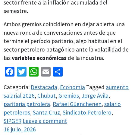
sector frente a la inflación acumulada del
semestre.
Ambos gremios coincidieron en dejar abierta una
nueva ronda de conversaciones antes de que
termine el período paritario, algo habitual en el
sector petrolero patagónico ante la volatilidad de
las
variables económicas
de la industria.
Facebook
Twitter
WhatsApp
Email
Share
Categoría:
Destacada
,
Economía
Tagged
aumento
salarial 2026
,
Chubut
,
Gremios
,
Jorge Ávila
,
paritaria petrolera
,
Rafael Güenchenen
,
salario
petroleros
,
Santa Cruz
,
Sindicato Petrolero
,
SIPGER
Leave a comment
16 julio, 2026