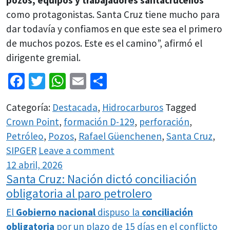
pozos, equipos y trabajadores santacruceños
como protagonistas. Santa Cruz tiene mucho para
dar todavía y confiamos en que este sea el primero
de muchos pozos. Este es el camino”, afirmó el
dirigente gremial.
Facebook
Twitter
WhatsApp
Email
Share
Categoría:
Destacada
,
Hidrocarburos
Tagged
Crown Point
,
formación D-129
,
perforación
,
Petróleo
,
Pozos
,
Rafael Güenchenen
,
Santa Cruz
,
SIPGER
Leave a comment
12 abril, 2026
Santa Cruz: Nación dictó conciliación
obligatoria al paro petrolero
El
Gobierno nacional
dispuso la
conciliación
obligatoria
por un plazo de 15 días en el conflicto