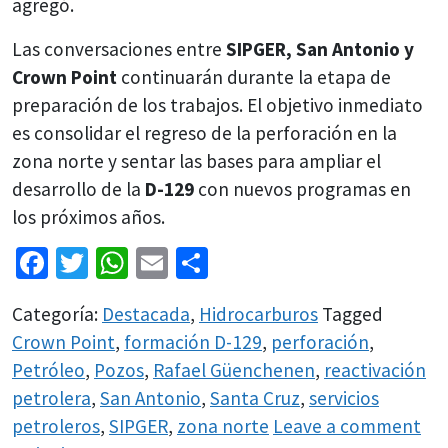
agregó.
Las conversaciones entre
SIPGER, San Antonio y
Crown Point
continuarán durante la etapa de
preparación de los trabajos. El objetivo inmediato
es consolidar el regreso de la perforación en la
zona norte y sentar las bases para ampliar el
desarrollo de la
D-129
con nuevos programas en
los próximos años.
Facebook
Twitter
WhatsApp
Email
Share
Categoría:
Destacada
,
Hidrocarburos
Tagged
Crown Point
,
formación D-129
,
perforación
,
Petróleo
,
Pozos
,
Rafael Güenchenen
,
reactivación
petrolera
,
San Antonio
,
Santa Cruz
,
servicios
petroleros
,
SIPGER
,
zona norte
Leave a comment