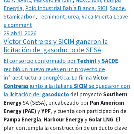
Energía
,
Polo Industrial Bahía Blanca
,
RIGI
,
Sacde
,
Stamicarbon
,
Tecnimont
,
urea
,
Vaca Muerta
Leave
a comment
29 abril, 2026
Víctor Contreras y SICIM ganaron la
licitación del gasoducto de SESA
El consorcio conformado por
Techint
y
SACDE
recibió un nuevo revés en un proyecto de
infraestructura energética. La firma
Víctor
Contreras
junto a la italiana
SICIM
se quedaron con
la licitación del
gasoducto
del proyecto
Southern
Energy
SA (SESA), encabezado por
Pan American
Energy (PAE)
y
YPF
, y cuenta con participación de
Pampa Energía
,
Harbour Energy
y
Golar LNG
. El
plan contempla la construcción de un ducto clave