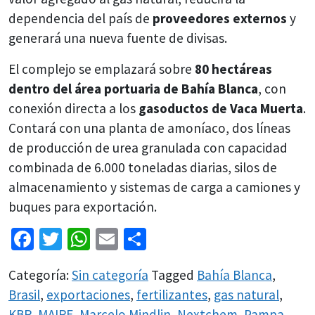
dependencia del país de
proveedores externos
y
generará una nueva fuente de divisas.
El complejo se emplazará sobre
80 hectáreas
dentro del área portuaria de Bahía Blanca
, con
conexión directa a los
gasoductos de Vaca Muerta
.
Contará con una planta de amoníaco, dos líneas
de producción de urea granulada con capacidad
combinada de 6.000 toneladas diarias, silos de
almacenamiento y sistemas de carga a camiones y
buques para exportación.
Facebook
Twitter
WhatsApp
Email
Share
Categoría:
Sin categoría
Tagged
Bahía Blanca
,
Brasil
,
exportaciones
,
fertilizantes
,
gas natural
,
KBR
,
MAIRE
,
Marcelo Mindlin
,
Nextchem
,
Pampa