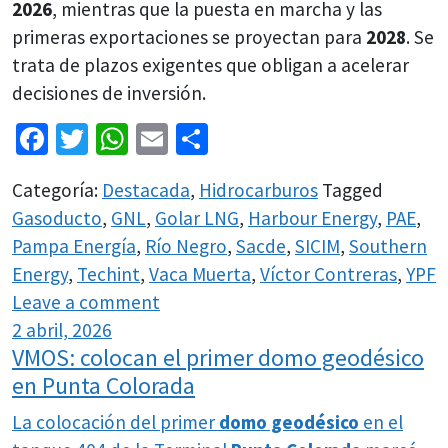
2026
, mientras que la puesta en marcha y las
primeras exportaciones se proyectan para
2028
. Se
trata de plazos exigentes que obligan a acelerar
decisiones de inversión.
Facebook
Twitter
WhatsApp
Email
Share
Categoría:
Destacada
,
Hidrocarburos
Tagged
Gasoducto
,
GNL
,
Golar LNG
,
Harbour Energy
,
PAE
,
Pampa Energía
,
Río Negro
,
Sacde
,
SICIM
,
Southern
Energy
,
Techint
,
Vaca Muerta
,
Víctor Contreras
,
YPF
Leave a comment
2 abril, 2026
VMOS: colocan el primer domo geodésico
en Punta Colorada
La colocación del primer
domo geodésico
en el