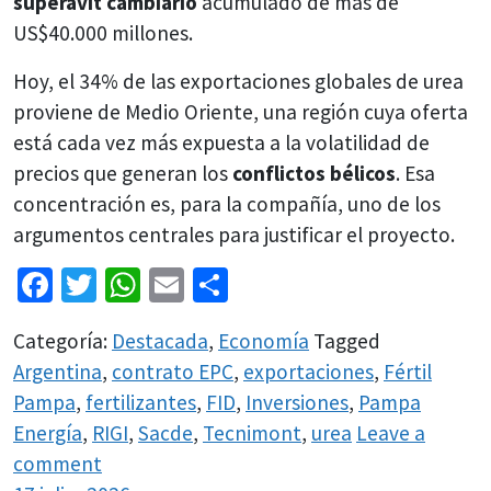
superávit cambiario
acumulado de más de
US$40.000 millones.
Hoy, el 34% de las exportaciones globales de urea
proviene de Medio Oriente, una región cuya oferta
está cada vez más expuesta a la volatilidad de
precios que generan los
conflictos bélicos
. Esa
concentración es, para la compañía, uno de los
argumentos centrales para justificar el proyecto.
Facebook
Twitter
WhatsApp
Email
Share
Categoría:
Destacada
,
Economía
Tagged
Argentina
,
contrato EPC
,
exportaciones
,
Fértil
Pampa
,
fertilizantes
,
FID
,
Inversiones
,
Pampa
Energía
,
RIGI
,
Sacde
,
Tecnimont
,
urea
Leave a
comment