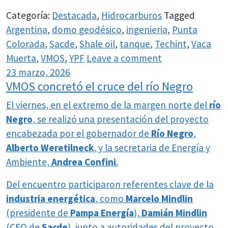
Categoría:
Destacada
,
Hidrocarburos
Tagged
Argentina
,
domo geodésico
,
ingenieria
,
Punta
Colorada
,
Sacde
,
Shale oil
,
tanque
,
Techint
,
Vaca
Muerta
,
VMOS
,
YPF
Leave a comment
23 marzo, 2026
VMOS concretó el cruce del río Negro
El viernes, en el extremo de la margen norte del
río
Negro
, se realizó una presentación del proyecto
encabezada por el gobernador de
Río Negro
,
Alberto Weretilneck
, y la secretaria de Energía y
Ambiente,
Andrea Confini
.
Del encuentro participaron referentes clave de la
industria energética
, como
Marcelo Mindlin
(presidente de
Pampa Energía
),
Damián Mindlin
(CEO de
Sacde
), junto a autoridades del proyecto