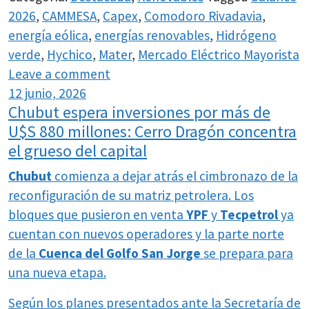
2026
,
CAMMESA
,
Capex
,
Comodoro Rivadavia
,
energía eólica
,
energías renovables
,
Hidrógeno
verde
,
Hychico
,
Mater
,
Mercado Eléctrico Mayorista
Leave a comment
12 junio, 2026
Chubut espera inversiones por más de
U$S 880 millones: Cerro Dragón concentra
el grueso del capital
Chubut
comienza a dejar atrás el cimbronazo de la
reconfiguración de su matriz petrolera. Los
bloques que pusieron en venta
YPF
y
Tecpetrol
ya
cuentan con nuevos operadores y la parte norte
de la
Cuenca del Golfo San Jorge
se prepara para
una nueva etapa.
Según los planes presentados ante la Secretaría de