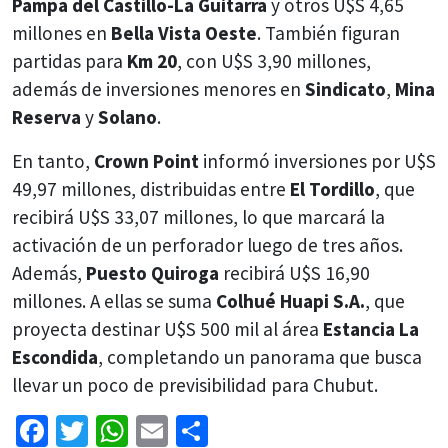
Pampa del Castillo-La Guitarra
y otros U$S 4,65
millones en
Bella Vista Oeste
. También figuran
partidas para
Km 20
, con U$S 3,90 millones,
además de inversiones menores en
Sindicato
,
Mina
Reserva
y
Solano
.
En tanto,
Crown Point
informó inversiones por U$S
49,97 millones, distribuidas entre
El Tordillo
, que
recibirá U$S 33,07 millones, lo que marcará la
activación de un perforador luego de tres años.
Además,
Puesto Quiroga
recibirá U$S 16,90
millones. A ellas se suma
Colhué Huapi S.A.
, que
proyecta destinar U$S 500 mil al área
Estancia La
Escondida
, completando un panorama que busca
llevar un poco de previsibilidad para Chubut.
Facebook
Twitter
WhatsApp
Email
Share