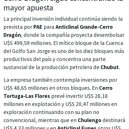
mayor apuesta
La principal inversión individual continúa siendo la
prevista por
PAE
para
Anticlinal Grande-Cerro
Dragón
, donde la compañía proyecta desembolsar
U$S 499,59 millones. El mítico bloque de la Cuenca
del Golfo San Jorge es uno de los diez bloques más
productivos del país y concentra una parte
sustancial de la producción petrolera de
Chubut
.
La empresa también contempla inversiones por
U$S 48,65 millones en otros bloques. En
Cerro
Tortuga-Las Flores
prevé invertir U$S 28,18
millones en explotación y U$S 20,47 millones en
exploración continuando con su plan no
convencional, mientras que en
Chulengo
destinará
U$S 4,33 millones y en
Anticlinal Funes
otros U$S