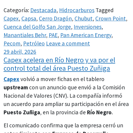
Categoría:
Destacada
,
Hidrocarburos
Tagged
Capex
,
Capsa
,
Cerro Dragón
,
Chubut
,
Crown Point
,
Cuenca del Golfo San Jorge
,
Inversiones
,
Manantiales Behr
,
PAE
,
Pan American Energy
,
Pecom
,
Petróleo
Leave a comment
29 abril, 2026
Capex acelera en Río Negro y va por el
control total del área Puesto Zuñiga
Capex
volvió a mover fichas en el tablero
upstream
con un anuncio que envió a la Comisión
Nacional de Valores (CNV). La compañía informó
un acuerdo para ampliar su participación en el área
Puesto Zuñiga
, en la provincia de
Río Negro
.
El comunicado confirma que la empresa cerró un